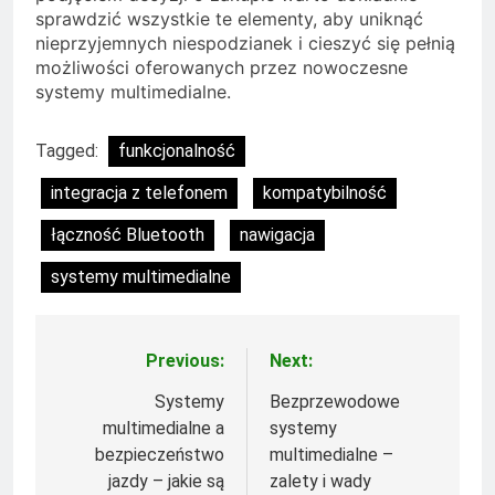
sprawdzić wszystkie te elementy, aby uniknąć
nieprzyjemnych niespodzianek i cieszyć się pełnią
możliwości oferowanych przez nowoczesne
systemy multimedialne.
Tagged:
funkcjonalność
integracja z telefonem
kompatybilność
łączność Bluetooth
nawigacja
systemy multimedialne
Previous:
Next:
Nawigacja
wpisu
Systemy
Bezprzewodowe
multimedialne a
systemy
bezpieczeństwo
multimedialne –
jazdy – jakie są
zalety i wady