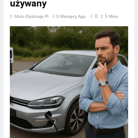
używany
0
Moto-Dyskusje.pl
5 Miesięcy Ago
5 Mins