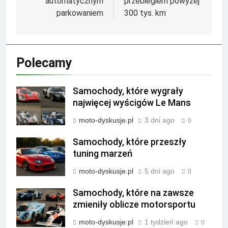
automatycznym
przebiegiem powyżej
parkowaniem
300 tys. km
Polecamy
Samochody, które wygrały
najwięcej wyścigów Le Mans
moto-dyskusje.pl
3 dni ago
0
Samochody, które przeszły
tuning marzeń
moto-dyskusje.pl
5 dni ago
0
Samochody, które na zawsze
zmieniły oblicze motorsportu
moto-dyskusje.pl
1 tydzień ago
0