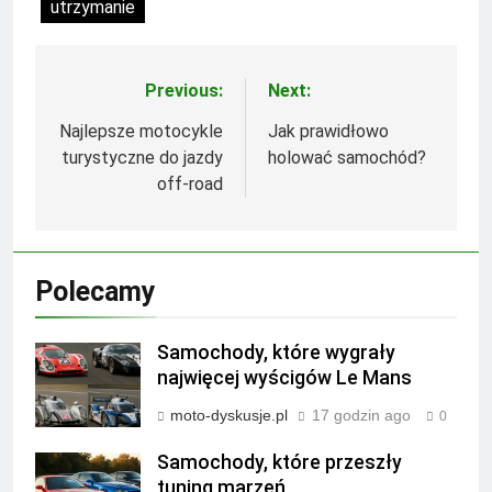
utrzymanie
Previous:
Next:
Nawigacja
wpisu
Najlepsze motocykle
Jak prawidłowo
turystyczne do jazdy
holować samochód?
off-road
Polecamy
Samochody, które wygrały
najwięcej wyścigów Le Mans
moto-dyskusje.pl
17 godzin ago
0
Samochody, które przeszły
tuning marzeń