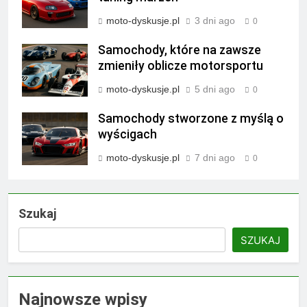
moto-dyskusje.pl
3 dni ago
0
Samochody, które na zawsze
zmieniły oblicze motorsportu
moto-dyskusje.pl
5 dni ago
0
Samochody stworzone z myślą o
wyścigach
moto-dyskusje.pl
7 dni ago
0
Szukaj
SZUKAJ
Najnowsze wpisy