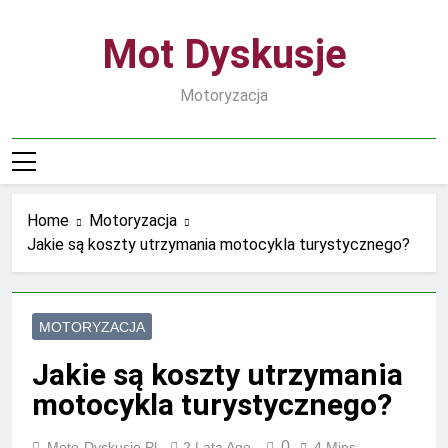
Skip
to
Mot Dyskusje
content
Motoryzacja
Home
Motoryzacja
Jakie są koszty utrzymania motocykla turystycznego?
MOTORYZACJA
Jakie są koszty utrzymania
motocykla turystycznego?
0
Moto-Dyskusje.pl
2 Lata Ago
4 Mins