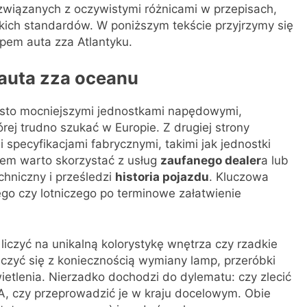
 związanych z oczywistymi różnicami w przepisach,
skich standardów. W poniższym tekście przyjrzymy się
em auta zza Atlantyku.
auta zza oceanu
sto mocniejszymi jednostkami napędowymi,
ej trudno szukać w Europie. Z drugiej strony
specyfikacjami fabrycznymi, takimi jak jednostki
em warto skorzystać z usług
zaufanego dealer
a lub
chniczny i prześledzi
historia pojazdu
. Kluczowa
ego czy lotniczego po terminowe załatwienie
iczyć na unikalną kolorystykę wnętrza czy rzadkie
iczyć się z koniecznością wymiany lamp, przeróbki
tlenia. Nierzadko dochodzi do dylematu: czy zlecić
, czy przeprowadzić je w kraju docelowym. Obie