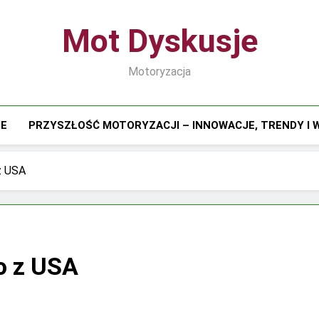
Mot Dyskusje
Motoryzacja
IE
PRZYSZŁOŚĆ MOTORYZACJI – INNOWACJE, TRENDY I
z USA
o z USA