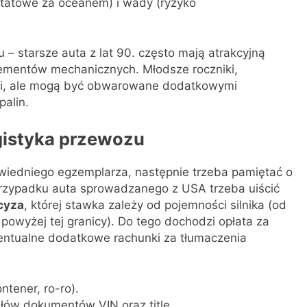
ztatowe za oceanem) i wady (ryzyko
– starsze auta z lat 90. często mają atrakcyjną
lementów mechanicznych. Młodsze roczniki,
ości, ale mogą być obwarowane dodatkowymi
palin.
gistyka przewozu
owiedniego egzemplarza, następnie trzeba pamiętać o
przypadku auta sprowadzanego z USA trzeba uiścić
cyza
, której stawka zależy od pojemności silnika (od
owyżej tej granicy). Do tego dochodzi opłata za
entualne dodatkowe rachunki za tłumaczenia
ntener, ro-ro).
ałów dokumentów VIN oraz title.