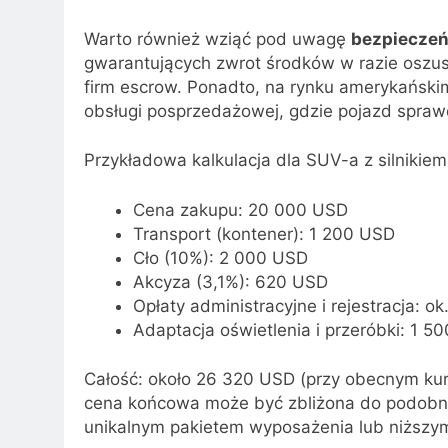
Warto również wziąć pod uwagę
bezpiecze
gwarantujących zwrot środków w razie oszu
firm escrow. Ponadto, na rynku amerykański
obsługi posprzedażowej, gdzie pojazd spraw
Przykładowa kalkulacja dla SUV-a z silnikie
Cena zakupu: 20 000 USD
Transport (kontener): 1 200 USD
Cło (10%): 2 000 USD
Akcyza (3,1%): 620 USD
Opłaty administracyjne i rejestracja: o
Adaptacja oświetlenia i przeróbki: 1 5
Całość: około 26 320 USD (przy obecnym kursi
cena końcowa może być zbliżona do podobnej 
unikalnym pakietem wyposażenia lub niższy