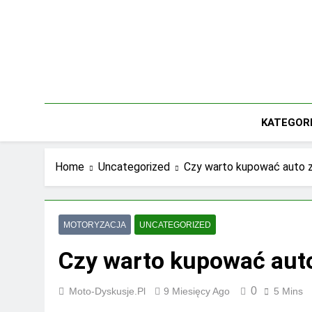
Skip
to
content
KATEGOR
Home
Uncategorized
Czy warto kupować auto 
MOTORYZACJA
UNCATEGORIZED
Czy warto kupować aut
0
Moto-Dyskusje.pl
9 Miesięcy Ago
5 Mins