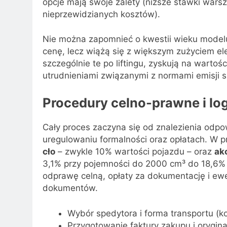
opcje mają swoje zalety (niższe stawki wars
nieprzewidzianych kosztów).
Nie można zapomnieć o kwestii wieku modelu 
cenę, lecz wiążą się z większym zużyciem e
szczególnie te po liftingu, zyskują na wart
utrudnieniami związanymi z normami emisji s
Procedury celno-prawne i lo
Cały proces zaczyna się od znalezienia odp
uregulowaniu formalności oraz opłatach. W 
cło
– zwykle 10% wartości pojazdu – oraz
ak
3,1% przy pojemności do 2000 cm³ do 18,6% p
odprawę celną, opłaty za dokumentację i ew
dokumentów.
Wybór spedytora i forma transportu (ko
Przygotowanie faktury zakupu i orygin