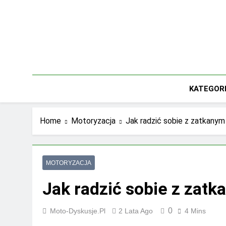
Skip
to
content
KATEGOR
Home
Motoryzacja
Jak radzić sobie z zatkanym
MOTORYZACJA
Jak radzić sobie z zatk
0
Moto-Dyskusje.pl
2 Lata Ago
4 Mins