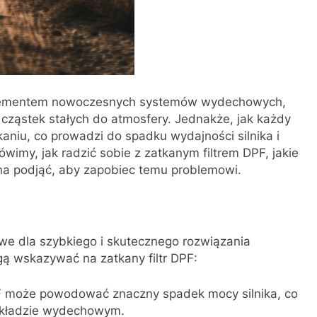
m elementem nowoczesnych systemów wydechowych,
 cząstek stałych do atmosfery. Jednakże, jak każdy
niu, co prowadzi do spadku wydajności silnika i
ówimy, jak radzić sobie z zatkanym filtrem DPF, jakie
żna podjąć, aby zapobiec temu problemowi.
owe dla szybkiego i skutecznego rozwiązania
ą wskazywać na zatkany filtr DPF:
PF może powodować znaczny spadek mocy silnika, co
układzie wydechowym.