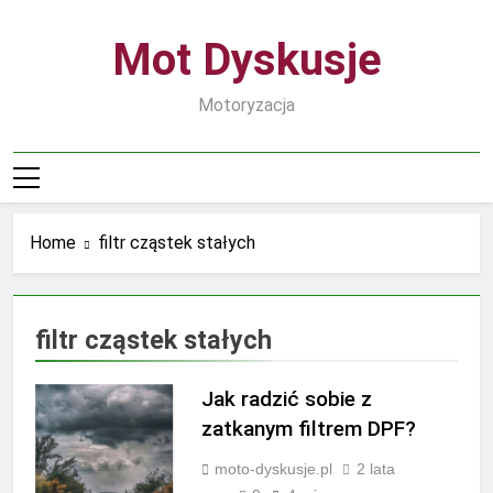
Skip
to
Mot Dyskusje
content
Motoryzacja
Home
filtr cząstek stałych
filtr cząstek stałych
Jak radzić sobie z
zatkanym filtrem DPF?
moto-dyskusje.pl
2 lata