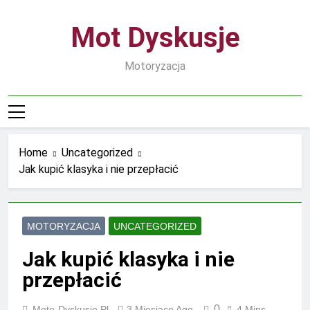
Skip
to
Mot Dyskusje
content
Motoryzacja
Home
Uncategorized
Jak kupić klasyka i nie przepłacić
MOTORYZACJA
UNCATEGORIZED
Jak kupić klasyka i nie
przepłacić
0
Moto-Dyskusje.pl
3 Miesiące Ago
4 Mins