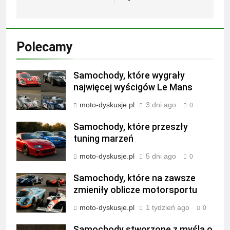
Polecamy
Samochody, które wygrały
najwięcej wyścigów Le Mans
moto-dyskusje.pl
3 dni ago
0
Samochody, które przeszły
tuning marzeń
moto-dyskusje.pl
5 dni ago
0
Samochody, które na zawsze
zmieniły oblicze motorsportu
moto-dyskusje.pl
1 tydzień ago
0
Samochody stworzone z myślą o