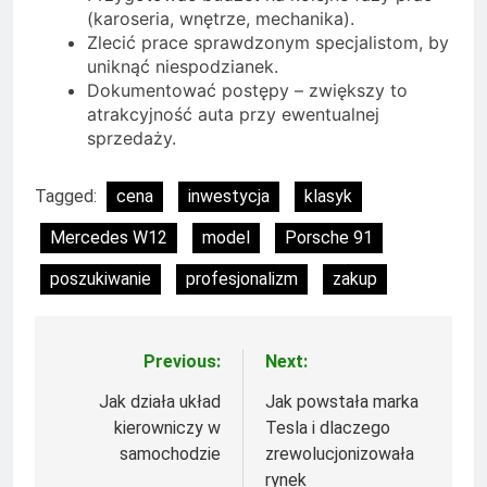
(karoseria, wnętrze, mechanika).
Zlecić prace sprawdzonym specjalistom, by
uniknąć niespodzianek.
Dokumentować postępy – zwiększy to
atrakcyjność auta przy ewentualnej
sprzedaży.
Tagged:
cena
inwestycja
klasyk
Mercedes W12
model
Porsche 91
poszukiwanie
profesjonalizm
zakup
Previous:
Next:
Nawigacja
wpisu
Jak działa układ
Jak powstała marka
kierowniczy w
Tesla i dlaczego
samochodzie
zrewolucjonizowała
rynek