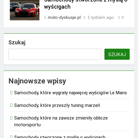
wyścigach
moto-dyskusje.pl
1 tydzień ago
0
Szukaj
SZUKAJ
Najnowsze wpisy
Samochody, które wygrały najwięcej wyścigów Le Mans
Samochody, które przeszły tuning marzeń
Samochody, które na zawsze zmieniły oblicze
motorsportu
Samochody stworzone z myślą o wyścigach