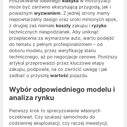
Poszukiwanie idealnego
klasyka
w motoryzacji
może być zarówno ekscytującą przygodą, jak i
poważnym
wyzwaniem
. Z jednej strony mamy
niepowtarzalny design oraz uroki minionych epok,
z drugiej zaś niemałe
koszty
zakupu i
ryzyko
technicznych niespodzianek. Aby uniknąć
przepłacenia za wymarzone auto, warto podejść
do tematu z pełnym profesjonalizmem – od
doboru modelu, przez weryfikację stanu
technicznego, aż po negocjacje cenowe. Poniższy
artykuł przeprowadzi przez kluczowe etapy
zakupu, podpowie, na co zwrócić uwagę i jak
zadbać o przyszłą
wartość
pojazdu.
Wybór odpowiedniego modelu i
analiza rynku
Pierwszy krok to sprecyzowanie własnych
oczekiwań. Czy szukasz samochodu do
codziennej eksploatacji, czy raczej inwestycji,