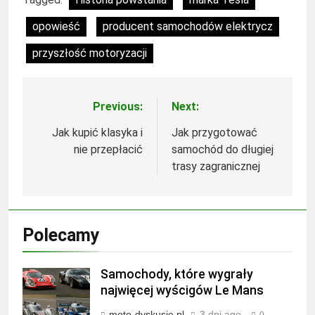
opowieść
producent samochodów elektrycz
przyszłość motoryzacji
Previous:
Next:
Nawigacja
wpisu
Jak kupić klasyka i
Jak przygotować
nie przepłacić
samochód do długiej
trasy zagranicznej
Polecamy
Samochody, które wygrały
najwięcej wyścigów Le Mans
moto-dyskusje.pl
3 dni ago