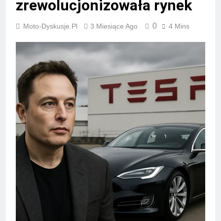
zrewolucjonizowała rynek
0
Moto-Dyskusje.pl
3 Miesiące Ago
4 Mins