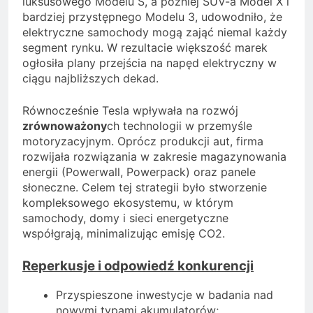
luksusowego Modelu S, a później SUV-a Model X i
bardziej przystępnego Modelu 3, udowodniło, że
elektryczne samochody mogą zająć niemal każdy
segment rynku. W rezultacie większość marek
ogłosiła plany przejścia na napęd elektryczny w
ciągu najbliższych dekad.
Równocześnie Tesla wpływała na rozwój
zrównoważony
ch technologii w przemyśle
motoryzacyjnym. Oprócz produkcji aut, firma
rozwijała rozwiązania w zakresie magazynowania
energii (Powerwall, Powerpack) oraz panele
słoneczne. Celem tej strategii było stworzenie
kompleksowego ekosystemu, w którym
samochody, domy i sieci energetyczne
współgrają, minimalizując emisję CO2.
Reperkusje i odpowiedź konkurencji
Przyspieszone inwestycje w badania nad
nowymi typami akumulatorów;