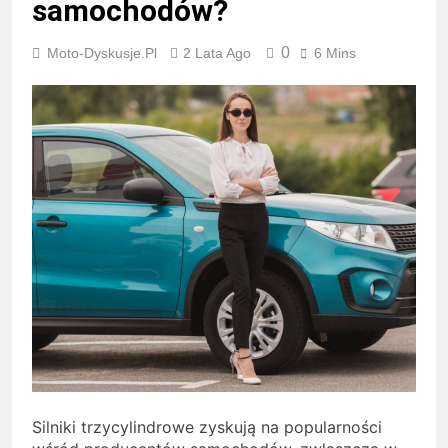
samochodów?
0
Moto-Dyskusje.pl
2 Lata Ago
6 Mins
Silniki trzycylindrowe zyskują na popularności