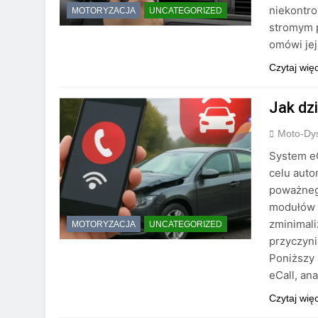
niekontro
MOTORYZACJA
UNCATEGORIZED
stromym p
omówi jej
Czytaj wię
Jak dz
Moto-Dys
System eC
celu aut
poważneg
modułów 
zminimali
MOTORYZACJA
UNCATEGORIZED
przyczyni
Poniższy 
eCall, an
Czytaj wię