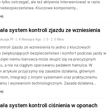
ie tylko ostrzegać, ale też aktywnie interweniować w razie
 niebezpieczeństwa. Kluczowe komponenty…
cej
ała system kontroli zjazdu ze wzniesienia
kusje.pl
4 Miesiące Ago
0
5 Mins
ntroli zjazdu ze wzniesienia to jedno z kluczowych
 zwiększających bezpieczeństwo i komfort podczas jazdy w
Dzięki niemu kierowca może skupić się na precyzyjnym
u, a nie na ciągłym operowaniu pedałem hamulca. W
m artykule przyjrzymy się zasadzie działania, głównym
tom, integracji z innymi systemami oraz praktycznemu
aniu i wyzwaniom technologicznym. Zasada działania…
cej
iała system kontroli ciśnienia w oponach