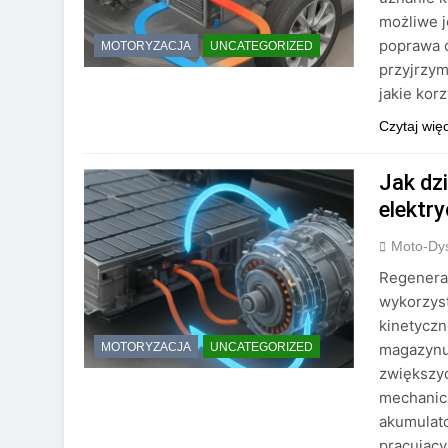
możliwe j
poprawa o
MOTORYZACJA
UNCATEGORIZED
przyjrzym
jakie kor
Czytaj wię
Jak dz
elektr
Moto-Dys
Regenerac
wykorzyst
kinetyczn
magazynuj
MOTORYZACJA
UNCATEGORIZED
zwiększyć
mechanicz
akumulato
pracujący