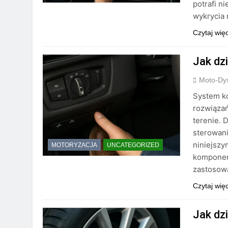
potrafi n
wykrycia
Czytaj wię
Jak dzi
Moto-Dys
System ko
rozwiązań
terenie. 
sterowani
niniejszy
MOTORYZACJA
UNCATEGORIZED
komponen
zastosow
Czytaj wię
Jak dz