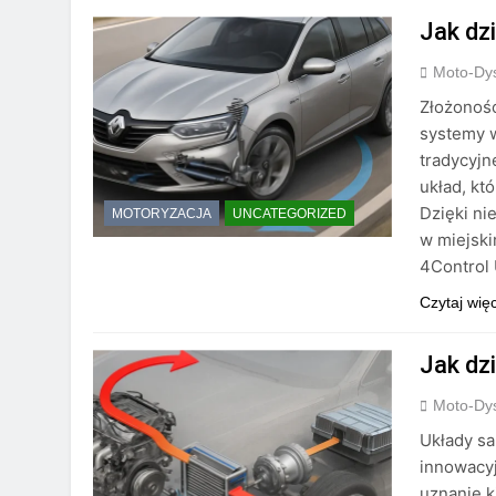
Jak dz
Moto-Dys
Złożoność
systemy 
tradycyjn
układ, kt
Dzięki ni
MOTORYZACJA
UNCATEGORIZED
w miejski
4Control 
Czytaj wię
Jak dz
Moto-Dys
Układy s
innowacy
uznanie k