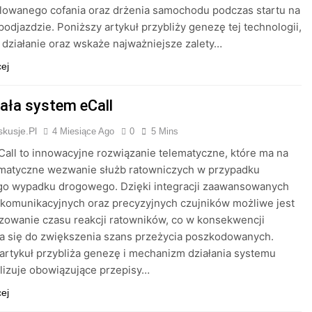
lowanego cofania oraz drżenia samochodu podczas startu na
odjazdzie. Poniższy artykuł przybliży genezę tej technologii,
 działanie oraz wskaże najważniejsze zalety…
cej
iała system eCall
kusje.pl
4 Miesiące Ago
0
5 Mins
all to innowacyjne rozwiązanie telematyczne, które ma na
omatyczne wezwanie służb ratowniczych w przypadku
o wypadku drogowego. Dzięki integracji zaawansowanych
komunikacyjnych oraz precyzyjnych czujników możliwe jest
zowanie czasu reakcji ratowników, co w konsekwencji
a się do zwiększenia szans przeżycia poszkodowanych.
artykuł przybliża genezę i mechanizm działania systemu
alizuje obowiązujące przepisy…
cej