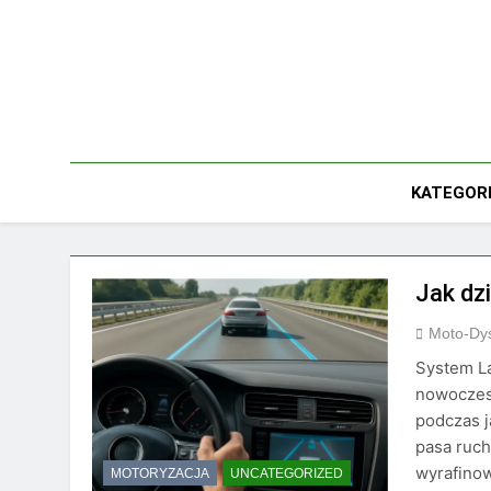
Skip
to
content
KATEGOR
Jak dz
Moto-Dys
System La
nowoczes
podczas j
pasa ruch
wyrafino
MOTORYZACJA
UNCATEGORIZED