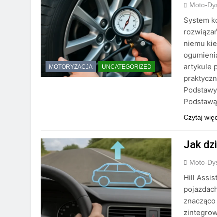
Moto-Dys
System ko
rozwiązań
niemu ki
ogumienia
artykule 
MOTORYZACJA
UNCATEGORIZED
praktyczn
Podstawy 
Podstaw
Czytaj wię
Jak dz
Moto-Dys
Hill Assi
pojazdach
znacząco 
zintegrow