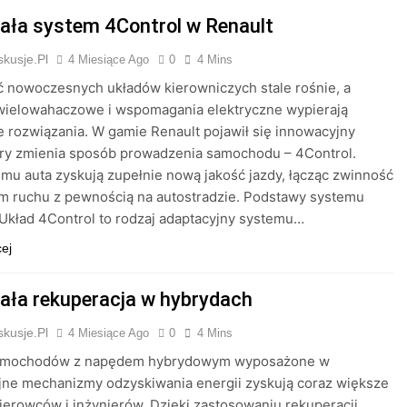
iała system 4Control w Renault
kusje.pl
4 Miesiące Ago
0
4 Mins
 nowoczesnych układów kierowniczych stale rośnie, a
wielowahaczowe i wspomagania elektryczne wypierają
e rozwiązania. W gamie Renault pojawił się innowacyjny
óry zmienia sposób prowadzenia samochodu – 4Control.
emu auta zyskują zupełnie nową jakość jazdy, łącząc zwinność
m ruchu z pewnością na autostradzie. Podstawy systemu
Układ 4Control to rodzaj adaptacyjny systemu…
cej
iała rekuperacja w hybrydach
kusje.pl
4 Miesiące Ago
0
4 Mins
amochodów z napędem hybrydowym wyposażone w
jne mechanizmy odzyskiwania energii zyskują coraz większe
ierowców i inżynierów. Dzięki zastosowaniu rekuperacji