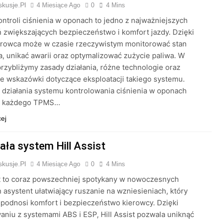
kusje.pl
4 Miesiące Ago
0
4 Mins
ntroli ciśnienia w oponach to jedno z najważniejszych
 zwiększających bezpieczeństwo i komfort jazdy. Dzięki
erowca może w czasie rzeczywistym monitorować stan
, unikać awarii oraz optymalizować zużycie paliwa. W
przybliżymy zasady działania, różne technologie oraz
e wskazówki dotyczące eksploatacji takiego systemu.
działania systemu kontrolowania ciśnienia w oponach
ą każdego TPMS…
cej
iała system Hill Assist
kusje.pl
4 Miesiące Ago
0
4 Mins
st to coraz powszechniej spotykany w nowoczesnych
 asystent ułatwiający ruszanie na wzniesieniach, który
podnosi komfort i bezpieczeństwo kierowcy. Dzięki
aniu z systemami ABS i ESP, Hill Assist pozwala uniknąć