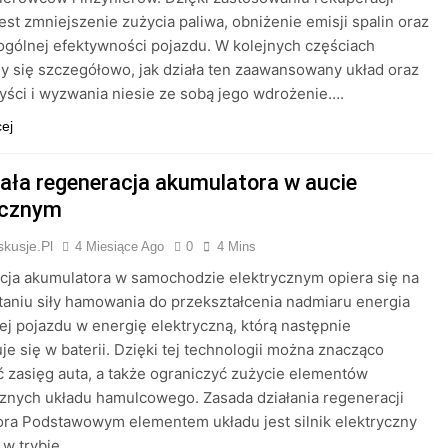
est zmniejszenie zużycia paliwa, obniżenie emisji spalin oraz
gólnej efektywności pojazdu. W kolejnych częściach
y się szczegółowo, jak działa ten zaawansowany układ oraz
zyści i wyzwania niesie ze sobą jego wdrożenie….
cej
iała regeneracja akumulatora w aucie
ycznym
kusje.pl
4 Miesiące Ago
0
4 Mins
ja akumulatora w samochodzie elektrycznym opiera się na
aniu siły hamowania do przekształcenia nadmiaru energia
ej pojazdu w energię elektryczną, którą następnie
e się w baterii. Dzięki tej technologii można znacząco
 zasięg auta, a także ograniczyć zużycie elementów
nych układu hamulcowego. Zasada działania regeneracji
ra Podstawowym elementem układu jest silnik elektryczny
 w trybie…