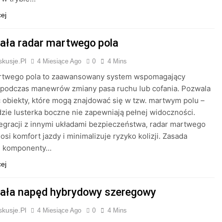
cej
iała radar martwego pola
kusje.pl
4 Miesiące Ago
0
4 Mins
rtwego pola to zaawansowany system wspomagający
 podczas manewrów zmiany pasa ruchu lub cofania. Pozwala
obiekty, które mogą znajdować się w tzw. martwym polu –
gdzie lusterka boczne nie zapewniają pełnej widoczności.
tegracji z innymi układami bezpieczeństwa, radar martwego
osi komfort jazdy i minimalizuje ryzyko kolizji. Zasada
 i komponenty…
cej
iała napęd hybrydowy szeregowy
kusje.pl
4 Miesiące Ago
0
4 Mins