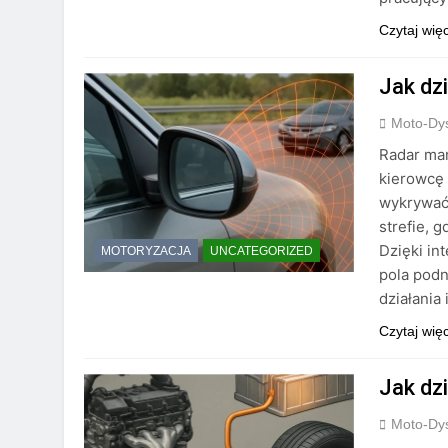
Czytaj wię
Jak dz
Moto-Dys
Radar ma
kierowcę
wykrywać 
strefie, 
Dzięki in
MOTORYZACJA
UNCATEGORIZED
pola podn
działania
Czytaj wię
Jak dz
Moto-Dys