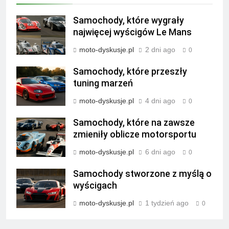
Samochody, które wygrały
najwięcej wyścigów Le Mans
moto-dyskusje.pl
2 dni ago
0
Samochody, które przeszły
tuning marzeń
moto-dyskusje.pl
4 dni ago
0
Samochody, które na zawsze
zmieniły oblicze motorsportu
moto-dyskusje.pl
6 dni ago
0
Samochody stworzone z myślą o
wyścigach
moto-dyskusje.pl
1 tydzień ago
0