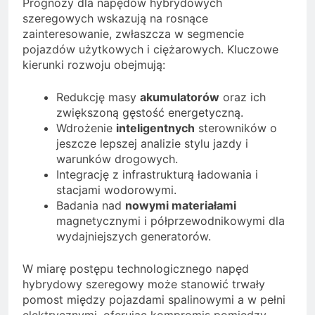
Prognozy dla napędów hybrydowych
szeregowych wskazują na rosnące
zainteresowanie, zwłaszcza w segmencie
pojazdów użytkowych i ciężarowych. Kluczowe
kierunki rozwoju obejmują:
Redukcję masy
akumulatorów
oraz ich
zwiększoną gęstość energetyczną.
Wdrożenie
inteligentnych
sterowników o
jeszcze lepszej analizie stylu jazdy i
warunków drogowych.
Integrację z infrastrukturą ładowania i
stacjami wodorowymi.
Badania nad
nowymi materiałami
magnetycznymi i półprzewodnikowymi dla
wydajniejszych generatorów.
W miarę postępu technologicznego napęd
hybrydowy szeregowy może stanowić trwały
pomost między pojazdami spalinowymi a w pełni
elektrycznymi, oferując kompromis pomiędzy