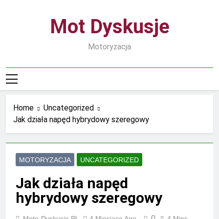
Skip
to
Mot Dyskusje
content
Motoryzacja
Home
Uncategorized
Jak działa napęd hybrydowy szeregowy
MOTORYZACJA
UNCATEGORIZED
Jak działa napęd
hybrydowy szeregowy
0
Moto-Dyskusje.pl
4 Miesiące Ago
4 Mins