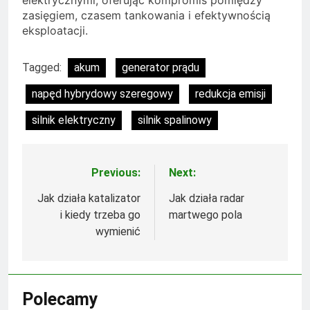
zasięgiem, czasem tankowania i efektywnością
eksploatacji.
Tagged:
akum
generator prądu
napęd hybrydowy szeregowy
redukcja emisji
silnik elektryczny
silnik spalinowy
Previous:
Next:
Nawigacja
wpisu
Jak działa katalizator
Jak działa radar
i kiedy trzeba go
martwego pola
wymienić
Polecamy