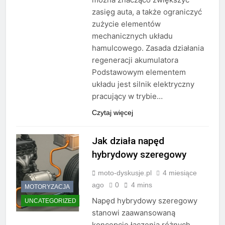
zasięg auta, a także ograniczyć
zużycie elementów
mechanicznych układu
hamulcowego. Zasada działania
regeneracji akumulatora
Podstawowym elementem
układu jest silnik elektryczny
pracujący w trybie…
Czytaj więcej
Jak działa napęd
hybrydowy szeregowy
moto-dyskusje.pl
4 miesiące
ago
0
4 mins
MOTORYZACJA
Napęd hybrydowy szeregowy
UNCATEGORIZED
stanowi zaawansowaną
koncepcję łączenia różnych