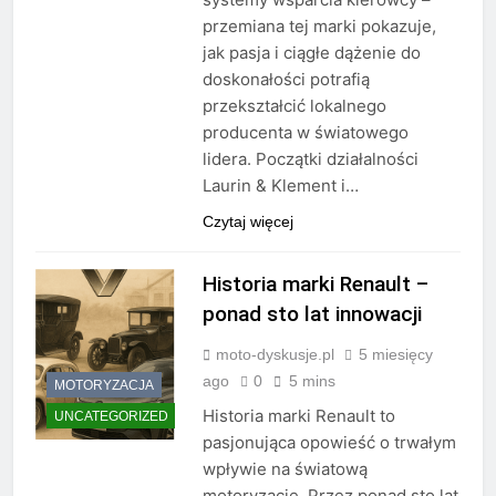
przemiana tej marki pokazuje,
jak pasja i ciągłe dążenie do
doskonałości potrafią
przekształcić lokalnego
producenta w światowego
lidera. Początki działalności
Laurin & Klement i…
Czytaj więcej
Historia marki Renault –
ponad sto lat innowacji
moto-dyskusje.pl
5 miesięcy
ago
0
5 mins
MOTORYZACJA
Historia marki Renault to
UNCATEGORIZED
pasjonująca opowieść o trwałym
wpływie na światową
motoryzację. Przez ponad sto lat