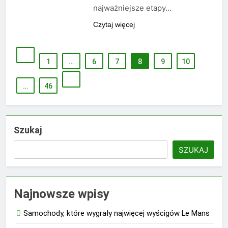
najważniejsze etapy…
Czytaj więcej
1
…
6
7
8
9
10
…
46
Szukaj
SZUKAJ
Najnowsze wpisy
Samochody, które wygrały najwięcej wyścigów Le Mans