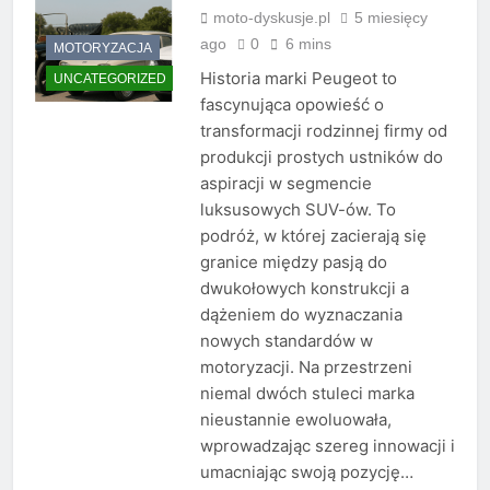
moto-dyskusje.pl
5 miesięcy
ago
0
6 mins
MOTORYZACJA
Historia marki Peugeot to
UNCATEGORIZED
fascynująca opowieść o
transformacji rodzinnej firmy od
produkcji prostych ustników do
aspiracji w segmencie
luksusowych SUV-ów. To
podróż, w której zacierają się
granice między pasją do
dwukołowych konstrukcji a
dążeniem do wyznaczania
nowych standardów w
motoryzacji. Na przestrzeni
niemal dwóch stuleci marka
nieustannie ewoluowała,
wprowadzając szereg innowacji i
umacniając swoją pozycję…