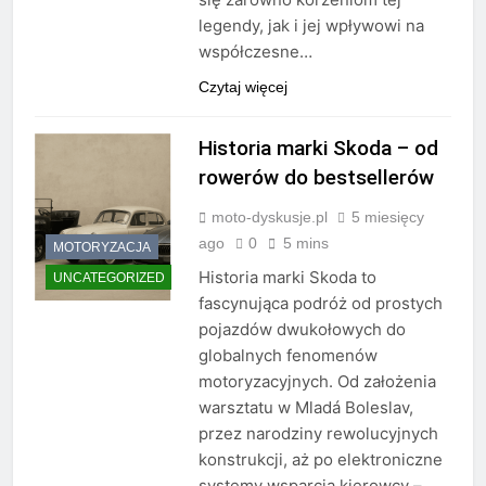
legendy, jak i jej wpływowi na
współczesne…
Czytaj więcej
Historia marki Skoda – od
rowerów do bestsellerów
moto-dyskusje.pl
5 miesięcy
ago
0
5 mins
MOTORYZACJA
Historia marki Skoda to
UNCATEGORIZED
fascynująca podróż od prostych
pojazdów dwukołowych do
globalnych fenomenów
motoryzacyjnych. Od założenia
warsztatu w Mladá Boleslav,
przez narodziny rewolucyjnych
konstrukcji, aż po elektroniczne
systemy wsparcia kierowcy –