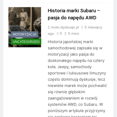
Historia marki Subaru –
pasja do napędu AWD
moto-dyskusje.pl
5 miesięcy
ago
0
5 mins
MOTORYZACJA
Historia japońskiej marki
UNCATEGORIZED
samochodowej zapisała się w
motoryzacji jako pasja do
doskonałego napędu na cztery
koła. Jeepy, samochody
sportowe i luksusowe limuzyny
często dominują dyskusje, lecz
niewiele marek może pochwalić
się równie głębokim
zaangażowaniem w rozwój
systemów AWD, co Subaru. W
poniższym artykule przyjrzymy
się zarówno korzeniom tej