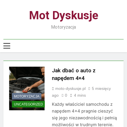
Skip
to
Mot Dyskusje
content
Motoryzacja
Jak dbać o auto z
napędem 4×4
moto-dyskusje.pl
5 miesięcy
ago
0
4 mins
MOTORYZACJA
Każdy właściciel samochodu z
UNCATEGORIZED
napędem 4×4 pragnie cieszyć
się jego niezawodnością i pełnią
możliwości w trudnym terenie.