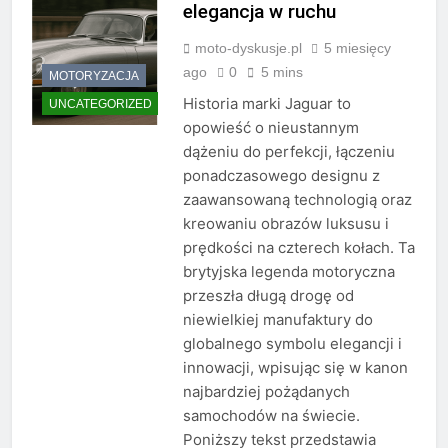
elegancja w ruchu
moto-dyskusje.pl
5 miesięcy
ago
0
5 mins
MOTORYZACJA
Historia marki Jaguar to
UNCATEGORIZED
opowieść o nieustannym
dążeniu do perfekcji, łączeniu
ponadczasowego designu z
zaawansowaną technologią oraz
kreowaniu obrazów luksusu i
prędkości na czterech kołach. Ta
brytyjska legenda motoryczna
przeszła długą drogę od
niewielkiej manufaktury do
globalnego symbolu elegancji i
innowacji, wpisując się w kanon
najbardziej pożądanych
samochodów na świecie.
Poniższy tekst przedstawia