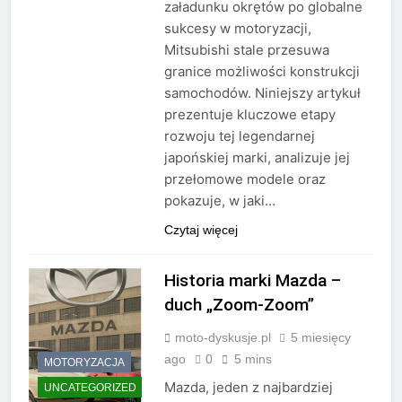
załadunku okrętów po globalne
sukcesy w motoryzacji,
Mitsubishi stale przesuwa
granice możliwości konstrukcji
samochodów. Niniejszy artykuł
prezentuje kluczowe etapy
rozwoju tej legendarnej
japońskiej marki, analizuje jej
przełomowe modele oraz
pokazuje, w jaki…
Czytaj więcej
Historia marki Mazda –
duch „Zoom-Zoom”
moto-dyskusje.pl
5 miesięcy
ago
0
5 mins
MOTORYZACJA
Mazda, jeden z najbardziej
UNCATEGORIZED