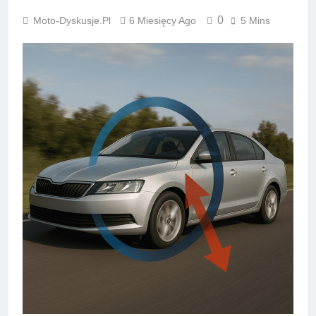
0
Moto-Dyskusje.pl
6 Miesięcy Ago
5 Mins