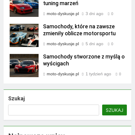
tuning marzeń
moto-dyskusje.pl
3 dni ago
0
Samochody, które na zawsze
zmieniły oblicze motorsportu
moto-dyskusje.pl
5 dni ago
0
Samochody stworzone z myślą o
wyścigach
moto-dyskusje.pl
1 tydzień ago
0
Szukaj
SZUKAJ