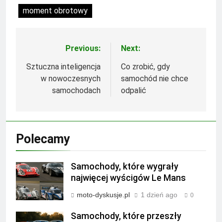
moment obrotowy
Previous:
Next:
Nawigacja
wpisu
Sztuczna inteligencja
Co zrobić, gdy
w nowoczesnych
samochód nie chce
samochodach
odpalić
Polecamy
Samochody, które wygrały
najwięcej wyścigów Le Mans
moto-dyskusje.pl
1 dzień ago
0
Samochody, które przeszły