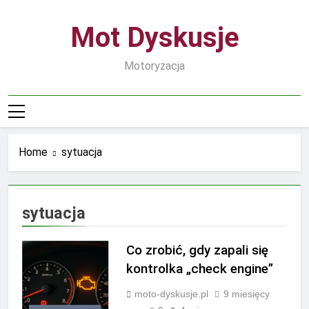
Skip
to
Mot Dyskusje
content
Motoryzacja
Home
sytuacja
sytuacja
Co zrobić, gdy zapali się
kontrolka „check engine”
moto-dyskusje.pl
9 miesięcy