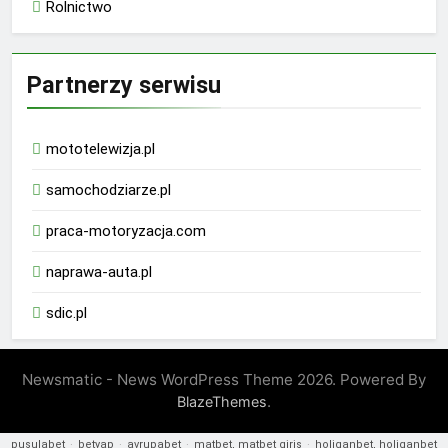
Rolnictwo
Partnerzy serwisu
mototelewizja.pl
samochodziarze.pl
praca-motoryzacja.com
naprawa-auta.pl
sdic.pl
Newsmatic - News WordPress Theme 2026. Powered By
.
BlazeThemes
pusulabet
·
betyap
·
avrupabet
·
matbet, matbet giriş
·
holiganbet, holiganbet