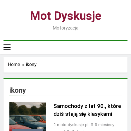
Skip
to
Mot Dyskusje
content
Motoryzacja
Home
ikony
ikony
Samochody z lat 90., które
dziś stają się klasykami
moto-dyskusje.pl
6 miesięcy