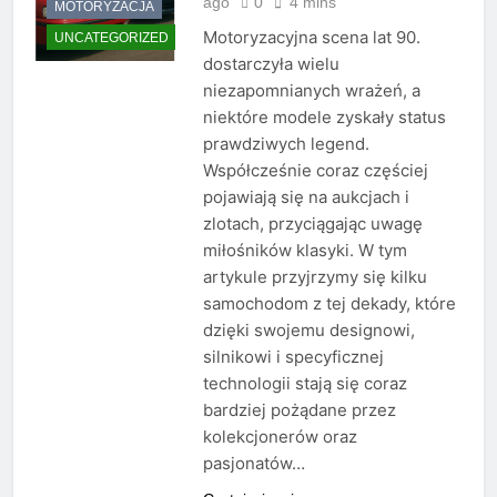
ago
0
4 mins
MOTORYZACJA
Motoryzacyjna scena lat 90.
UNCATEGORIZED
dostarczyła wielu
niezapomnianych wrażeń, a
niektóre modele zyskały status
prawdziwych legend.
Współcześnie coraz częściej
pojawiają się na aukcjach i
zlotach, przyciągając uwagę
miłośników klasyki. W tym
artykule przyjrzymy się kilku
samochodom z tej dekady, które
dzięki swojemu designowi,
silnikowi i specyficznej
technologii stają się coraz
bardziej pożądane przez
kolekcjonerów oraz
pasjonatów…