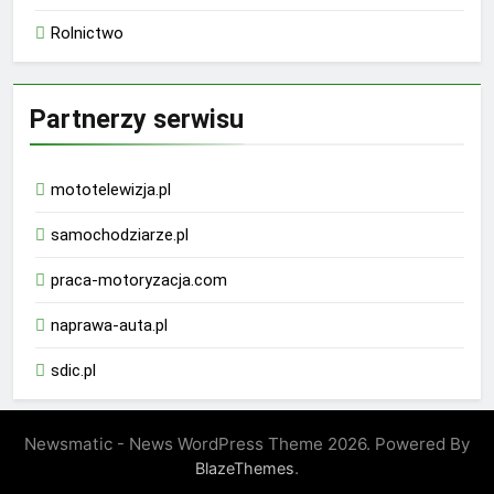
Rolnictwo
Partnerzy serwisu
mototelewizja.pl
samochodziarze.pl
praca-motoryzacja.com
naprawa-auta.pl
sdic.pl
Newsmatic - News WordPress Theme 2026. Powered By
.
BlazeThemes