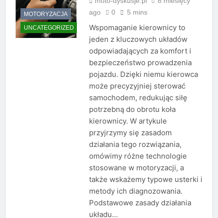
moto-dyskusje.pl
8 miesięcy
ago
0
5 mins
MOTORYZACJA
Wspomaganie kierownicy to
UNCATEGORIZED
jeden z kluczowych układów
odpowiadających za komfort i
bezpieczeństwo prowadzenia
pojazdu. Dzięki niemu kierowca
może precyzyjniej sterować
samochodem, redukując siłę
potrzebną do obrotu koła
kierownicy. W artykule
przyjrzymy się zasadom
działania tego rozwiązania,
omówimy różne technologie
stosowane w motoryzacji, a
także wskażemy typowe usterki i
metody ich diagnozowania.
Podstawowe zasady działania
układu…