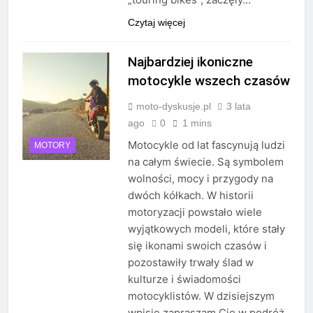
Czytaj więcej
Najbardziej ikoniczne
motocykle wszech czasów
moto-dyskusje.pl
3 lata
ago
0
1 mins
Motocykle od lat fascynują ludzi
MOTORY
na całym świecie. Są symbolem
wolności, mocy i przygody na
dwóch kółkach. W historii
motoryzacji powstało wiele
wyjątkowych modeli, które stały
się ikonami swoich czasów i
pozostawiły trwały ślad w
kulturze i świadomości
motocyklistów. W dzisiejszym
wpisie zapraszam Cię w podróż