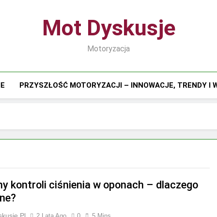
Mot Dyskusje
Motoryzacja
IE
PRZYSZŁOŚĆ MOTORYZACJI – INNOWACJE, TRENDY I
y kontroli ciśnienia w oponach – dlaczego
ne?
kusje.pl
2 Lata Ago
0
5 Mins