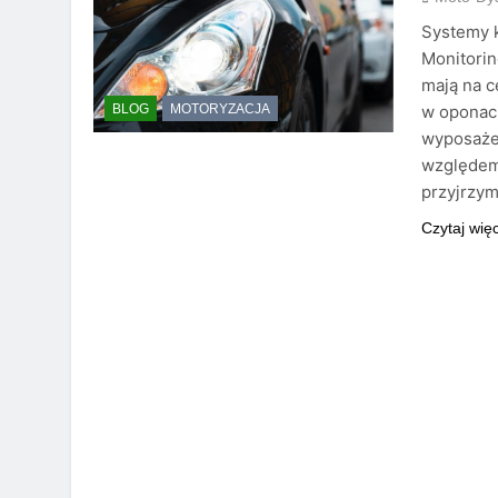
Systemy k
Monitorin
mają na c
w oponac
BLOG
MOTORYZACJA
wyposaże
względem 
przyjrzym
Czytaj wię