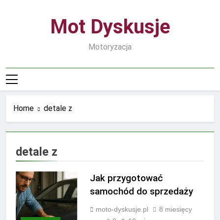
Skip
to
Mot Dyskusje
content
Motoryzacja
Home
detale z
detale z
Jak przygotować
samochód do sprzedaży
moto-dyskusje.pl
8 miesięcy