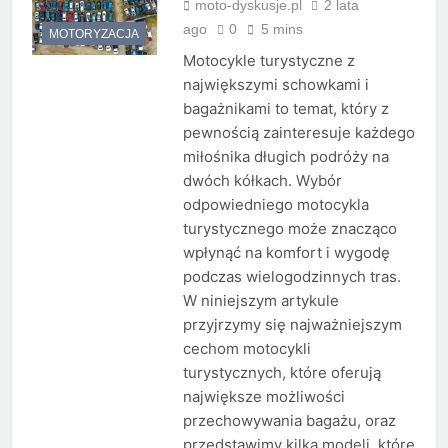
moto-dyskusje.pl
2 lata
ago
0
5 mins
MOTORYZACJA
Motocykle turystyczne z
największymi schowkami i
bagażnikami to temat, który z
pewnością zainteresuje każdego
miłośnika długich podróży na
dwóch kółkach. Wybór
odpowiedniego motocykla
turystycznego może znacząco
wpłynąć na komfort i wygodę
podczas wielogodzinnych tras.
W niniejszym artykule
przyjrzymy się najważniejszym
cechom motocykli
turystycznych, które oferują
największe możliwości
przechowywania bagażu, oraz
przedstawimy kilka modeli, które