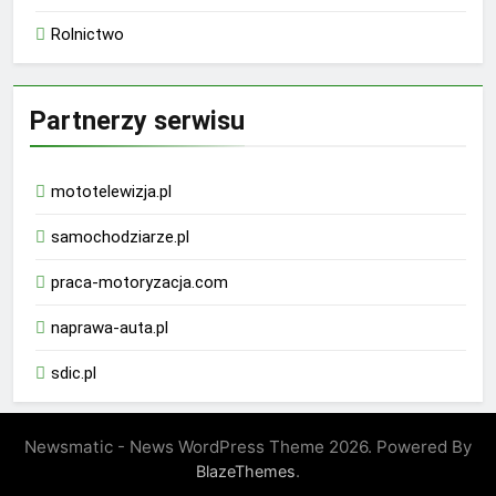
Rolnictwo
Partnerzy serwisu
mototelewizja.pl
samochodziarze.pl
praca-motoryzacja.com
naprawa-auta.pl
sdic.pl
Newsmatic - News WordPress Theme 2026. Powered By
.
BlazeThemes