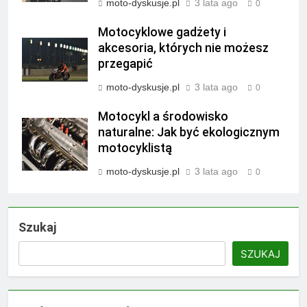
moto-dyskusje.pl
3 lata ago
0
Motocyklowe gadżety i
akcesoria, których nie możesz
przegapić
moto-dyskusje.pl
3 lata ago
0
Motocykl a środowisko
naturalne: Jak być ekologicznym
motocyklistą
moto-dyskusje.pl
3 lata ago
0
Szukaj
SZUKAJ