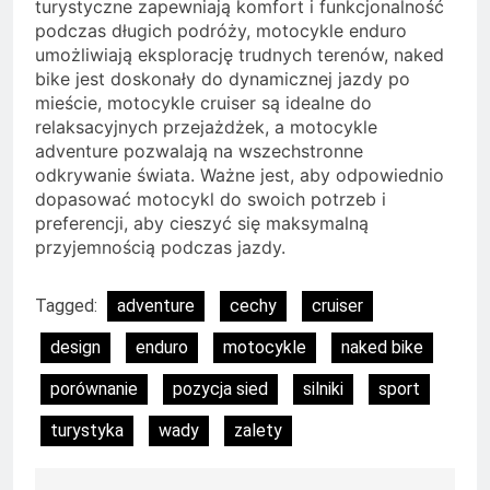
turystyczne zapewniają komfort i funkcjonalność
podczas długich podróży, motocykle enduro
umożliwiają eksplorację trudnych terenów, naked
bike jest doskonały do dynamicznej jazdy po
mieście, motocykle cruiser są idealne do
relaksacyjnych przejażdżek, a motocykle
adventure pozwalają na wszechstronne
odkrywanie świata. Ważne jest, aby odpowiednio
dopasować motocykl do swoich potrzeb i
preferencji, aby cieszyć się maksymalną
przyjemnością podczas jazdy.
Tagged:
adventure
cechy
cruiser
design
enduro
motocykle
naked bike
porównanie
pozycja sied
silniki
sport
turystyka
wady
zalety