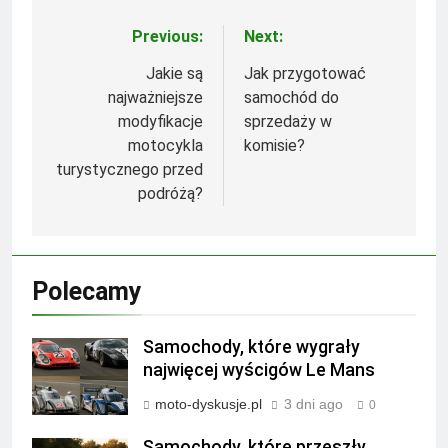
Previous:
Next:
Nawigacja
wpisu
Jakie są
Jak przygotować
najważniejsze
samochód do
modyfikacje
sprzedaży w
motocykla
komisie?
turystycznego przed
podróżą?
Polecamy
Samochody, które wygrały
najwięcej wyścigów Le Mans
moto-dyskusje.pl
3 dni ago
0
Samochody, które przeszły