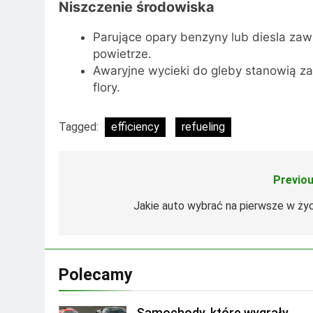
Niszczenie środowiska
Parujące opary benzyny lub diesla zawi
powietrze.
Awaryjne wycieki do gleby stanowią za
flory.
Tagged:
efficiency
refueling
Previou
Nawigacja
wpisu
Jakie auto wybrać na pierwsze w życ
Polecamy
Samochody, które wygrały