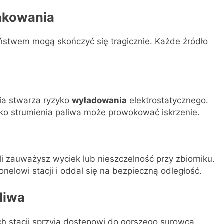
nkowania
stwem mogą skończyć się tragicznie. Każde źródło
ia stwarza ryzyko
wyładowania
elektrostatycznego.
o strumienia paliwa może prowokować iskrzenie.
li zauważysz wyciek lub nieszczelność przy zbiorniku.
nelowi stacji i oddal się na bezpieczną odległość.
liwa
ch stacji sprzyja dostępowi do gorszego surowca.