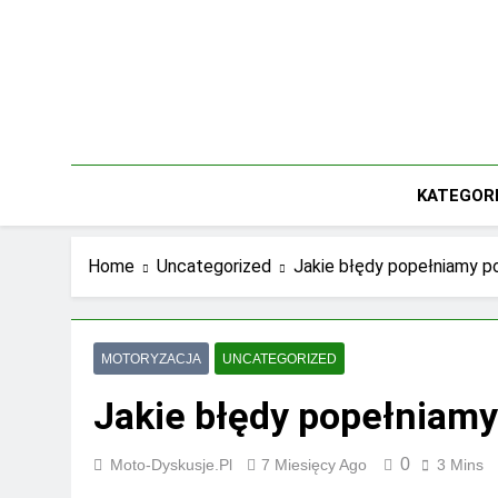
Skip
to
content
KATEGOR
Home
Uncategorized
Jakie błędy popełniamy p
MOTORYZACJA
UNCATEGORIZED
Jakie błędy popełniam
0
Moto-Dyskusje.pl
7 Miesięcy Ago
3 Mins