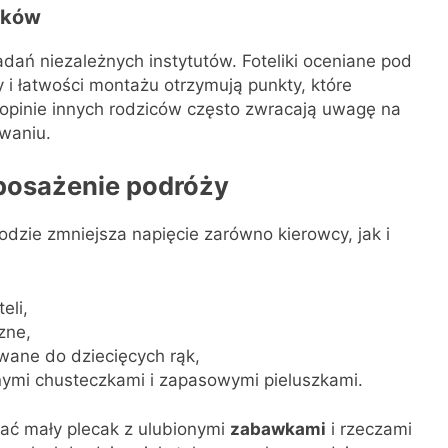
ików
adań niezależnych instytutów. Foteliki oceniane pod
i łatwości montażu otrzymują punkty, które
opinie innych rodziców często zwracają uwagę na
waniu.
yposażenie podróży
zie zmniejsza napięcie zarówno kierowcy, jak i
eli,
zne,
wane do dziecięcych rąk,
nymi chusteczkami i zapasowymi pieluszkami.
ać mały plecak z ulubionymi
zabawkami
i rzeczami