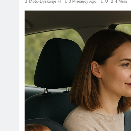
0
Moto-Dyskusje.pl
8 Miesięcy Ago
4 Mins