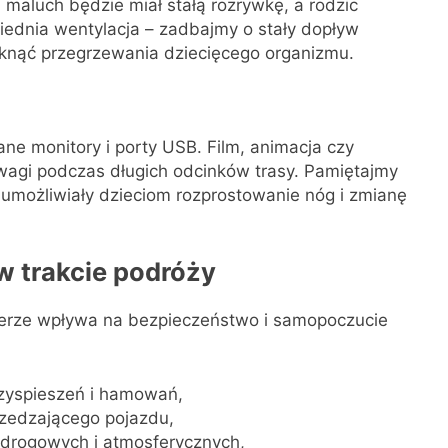
maluch będzie miał stałą rozrywkę, a rodzic
iednia wentylacja – zadbajmy o stały dopływ
iknąć przegrzewania dziecięcego organizmu.
 monitory i porty USB. Film, animacja czy
wagi podczas długich odcinków trasy. Pamiętajmy
 umożliwiały dzieciom rozprostowanie nóg i zmianę
w trakcie podróży
rze wpływa na bezpieczeństwo i samopoczucie
rzyspieszeń i hamowań,
rzedzającego pojazdu,
drogowych i atmosferycznych,