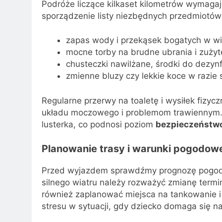
Podróże liczące kilkaset kilometrów wymag
sporządzenie listy niezbędnych przedmiotów
zapas wody i przekąsek bogatych w wi
mocne torby na brudne ubrania i zużyte
chusteczki nawilżane, środki do dezynfe
zmienne bluzy czy lekkie koce w razie
Regularne przerwy na toaletę i wysiłek fiz
układu moczowego i problemom trawiennym. W
lusterka, co podnosi poziom
bezpieczeństw
Planowanie trasy i warunki pogodow
Przed wyjazdem sprawdźmy prognozę pogody
silnego wiatru należy rozważyć zmianę termi
również zaplanować miejsca na tankowanie 
stresu w sytuacji, gdy dziecko domaga się n