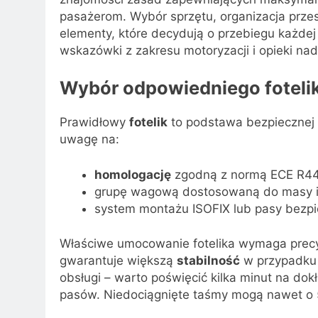
pasażerom. Wybór sprzętu, organizacja prze
elementy, które decydują o przebiegu każdej
wskazówki z zakresu motoryzacji i opieki na
Wybór odpowiedniego fotelik
Prawidłowy
fotelik
to podstawa bezpiecznej 
uwagę na:
homologację
zgodną z normą ECE R44/
grupę wagową dostosowaną do masy i 
system montażu ISOFIX lub pasy bezp
Właściwe umocowanie fotelika wymaga precy
gwarantuje większą
stabilność
w przypadku k
obsługi – warto poświęcić kilka minut na dok
pasów. Niedociągnięte taśmy mogą nawet o 