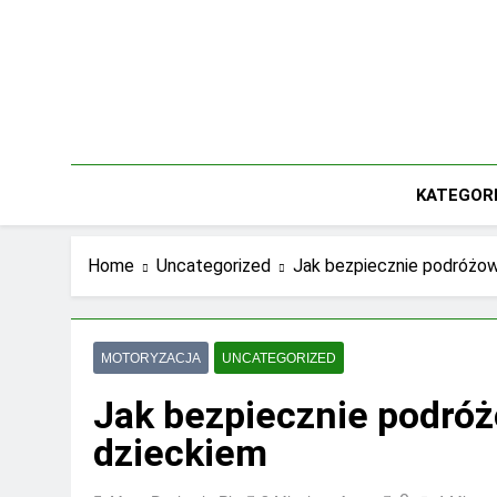
Skip
to
content
KATEGOR
Home
Uncategorized
Jak bezpiecznie podróżo
MOTORYZACJA
UNCATEGORIZED
Jak bezpiecznie podr
dzieckiem