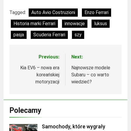
Tagged:
Auto Avio Costruzioni
Enzo Ferrari
Historia marki Ferrari
innowacje
luksus
pasja
Scuderia Ferrari
szy
Previous:
Next:
Nawigacja
wpisu
Kia EV6 – nowa era
Najnowsze modele
koreańskiej
Subaru – co warto
motoryzacji
wiedzieć?
Polecamy
Samochody, które wygrały