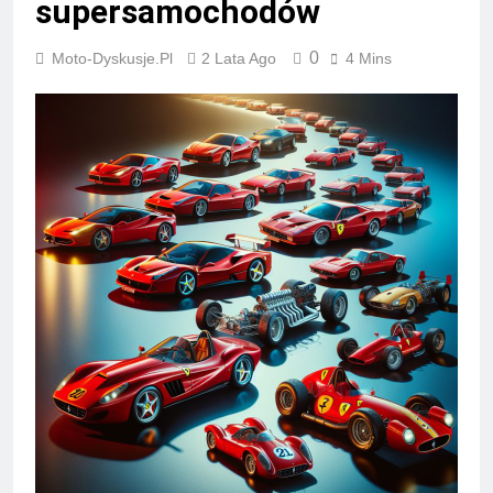
supersamochodów
0
Moto-Dyskusje.pl
2 Lata Ago
4 Mins