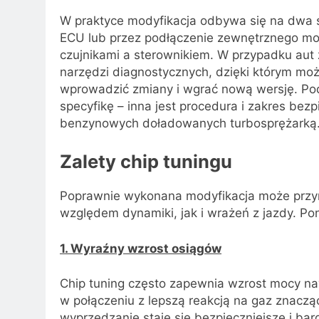
W praktyce modyfikacja odbywa się na dwa s
ECU lub przez podłączenie zewnętrznego mo
czujnikami a sterownikiem. W przypadku aut
narzędzi diagnostycznych, dzięki którym mo
wprowadzić zmiany i wgrać nową wersję. Pod
specyfikę – inna jest procedura i zakres be
benzynowych doładowanych turbosprężarką
Zalety chip tuningu
Poprawnie wykonana modyfikacja może przy
względem dynamiki, jak i wrażeń z jazdy. Pon
1. Wyraźny wzrost osiągów
Chip tuning często zapewnia wzrost mocy 
w połączeniu z lepszą reakcją na gaz znacząc
wyprzedzanie staje się bezpieczniejsze i bar