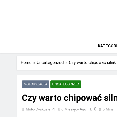
Skip
to
content
KATEGOR
Home
Uncategorized
Czy warto chipować silnik
MOTORYZACJA
UNCATEGORIZED
Czy warto chipować sil
0
Moto-Dyskusje.pl
6 Miesięcy Ago
5 Mins