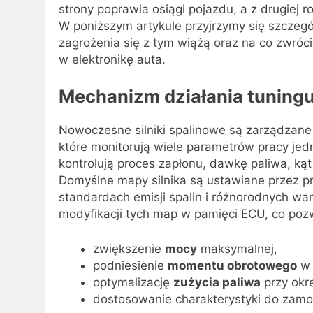
strony poprawia osiągi pojazdu, a z drugiej 
W poniższym artykule przyjrzymy się szczegóło
zagrożenia się z tym wiążą oraz na co zwróc
w elektronikę auta.
Mechanizm działania tuningu
Nowoczesne silniki spalinowe są zarządzane
które monitorują wiele parametrów pracy jed
kontrolują proces zapłonu, dawkę paliwa, ką
Domyślne mapy silnika są ustawiane przez p
standardach emisji spalin i różnorodnych war
modyfikacji tych map w pamięci ECU, co poz
zwiększenie
mocy
maksymalnej,
podniesienie
momentu obrotowego
w 
optymalizację
zużycia paliwa
przy okre
dostosowanie charakterystyki do zam