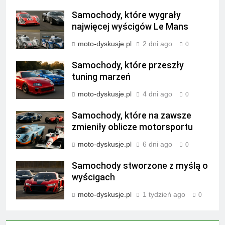
Samochody, które wygrały
najwięcej wyścigów Le Mans
moto-dyskusje.pl
2 dni ago
0
Samochody, które przeszły
tuning marzeń
moto-dyskusje.pl
4 dni ago
0
Samochody, które na zawsze
zmieniły oblicze motorsportu
moto-dyskusje.pl
6 dni ago
0
Samochody stworzone z myślą o
wyścigach
moto-dyskusje.pl
1 tydzień ago
0