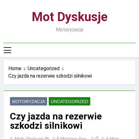
Skip
to
Mot Dyskusje
content
Motoryzacja
Home
Uncategorized
Czy jazda na rezerwie szkodzi silnikowi
MOTORYZACJA
UNCATEGORIZED
Czy jazda na rezerwie
szkodzi silnikowi
0
Moto-Dyskusje.pl
6 Miesięcy Ago
4 Mins