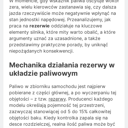
W momencie, gdy wskaźnik paliwa oscyluje wokół
zera, wielu kierowców zastanawia się, czy dalsza
jazda rzeczywiście może negatywnie wpłynąć na
stan jednostki napędowej. Przeanalizujemy, jak
praca na
rezerwie
oddziałuje na kluczowe
elementy silnika, które mity warto obalić, a które
argumenty uznać za uzasadnione, a także
przedstawimy praktyczne porady, by uniknąć
niepożądanych konsekwencji.
Mechanika działania rezerwy w
układzie paliwowym
Paliwo w zbiorniku samochodu jest najpierw
pobierane z części głównej, a po wyczerpaniu tej
objętości – z tzw.
rezerwy
. Producenci każdego
modelu określają pojemność tej przestrzeni,
zazwyczaj stanowiącej od 5 do 15% całkowitej
objętości baku. Kiedy kontrolka zapala się na
desce rozdzielczej, realna ilość paliwa może być