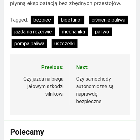
płynną eksploatacją bez zbędnych przestojów.
Tagged:
bezpiec
bioetanol
ciśnienie paliwa
jazda na rezerwie
mechanika
paliwo
pompa paliwa
uszczelki
Previous:
Next:
Nawigacja
wpisu
Czy jazda na biegu
Czy samochody
jałowym szkodzi
autonomiczne są
silnikowi
naprawdę
bezpieczne
Polecamy