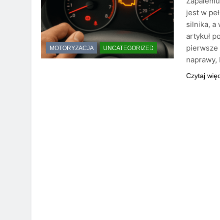
Zapaleniu
jest w pe
silnika, 
artykuł p
pierwsze 
MOTORYZACJA
UNCATEGORIZED
naprawy, 
Czytaj wię