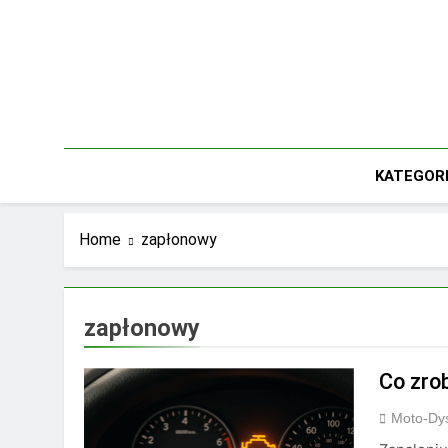
Skip
to
content
KATEGOR
Home
zapłonowy
zapłonowy
Co zrob
Moto-Dys