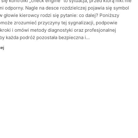
 się kontrolki „check engine” to sytuacja, przed którą nikt nie
łni odporny. Nagle na desce rozdzielczej pojawia się symbol
a w głowie kierowcy rodzi się pytanie: co dalej? Poniższy
omoże zrozumieć przyczyny tej sygnalizacji, podpowie
kroki i omówi metody diagnostyki oraz profesjonalnej
by każda podróż pozostała bezpieczna i…
cej