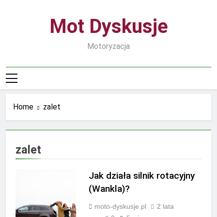
Skip
to
Mot Dyskusje
content
Motoryzacja
Home
zalet
zalet
Jak działa silnik rotacyjny
(Wankla)?
moto-dyskusje.pl
2 lata