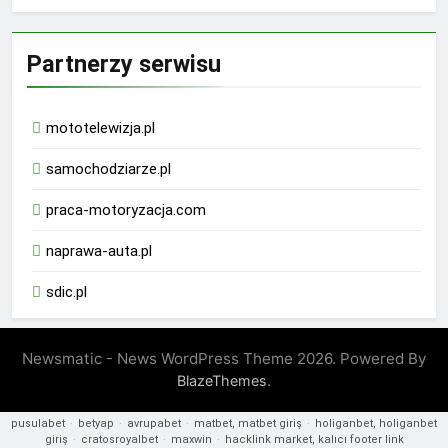
Partnerzy serwisu
mototelewizja.pl
samochodziarze.pl
praca-motoryzacja.com
naprawa-auta.pl
sdic.pl
Newsmatic - News WordPress Theme 2026. Powered By
.
BlazeThemes
pusulabet
·
betyap
·
avrupabet
·
matbet, matbet giriş
·
holiganbet, holiganbet
giriş
·
cratosroyalbet
·
maxwin
·
hacklink market, kalıcı footer link