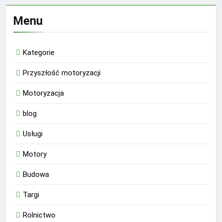
Menu
Kategorie
Przyszłość motoryzacji
Motoryzacja
blog
Usługi
Motory
Budowa
Targi
Rolnictwo