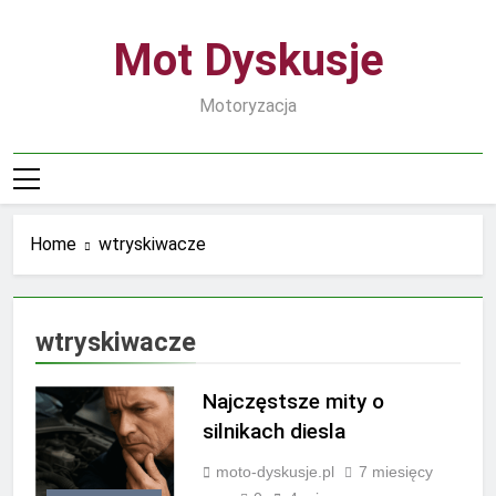
Skip
to
Mot Dyskusje
content
Motoryzacja
Home
wtryskiwacze
wtryskiwacze
Najczęstsze mity o
silnikach diesla
moto-dyskusje.pl
7 miesięcy