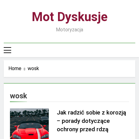
Skip
to
Mot Dyskusje
content
Motoryzacja
Home
wosk
wosk
Jak radzić sobie z korozją
– porady dotyczące
ochrony przed rdzą