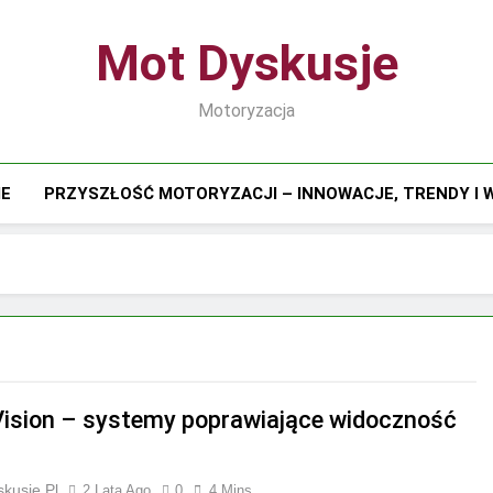
Mot Dyskusje
Motoryzacja
IE
PRZYSZŁOŚĆ MOTORYZACJI – INNOWACJE, TRENDY I
Vision – systemy poprawiające widoczność
kusje.pl
2 Lata Ago
0
4 Mins