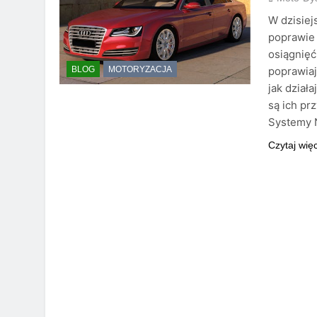
W dzisiej
poprawie
osiągnięć
poprawiaj
BLOG
MOTORYZACJA
jak dział
są ich pr
Systemy 
Czytaj wię