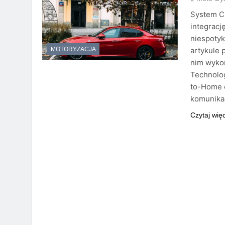
System C
integrac
niespotyk
artykule 
MOTORYZACJA
nim wykor
Technolo
to-Home 
komunikac
Czytaj wię