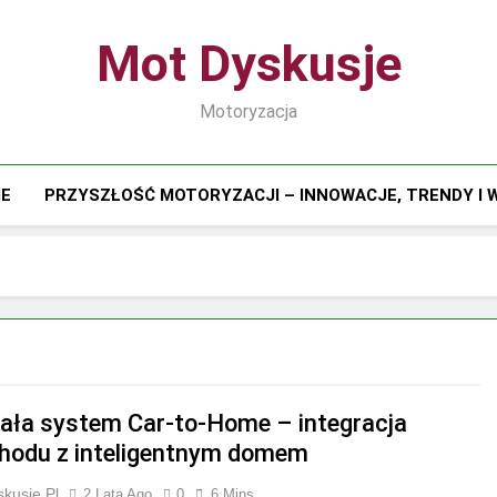
Mot Dyskusje
Motoryzacja
IE
PRZYSZŁOŚĆ MOTORYZACJI – INNOWACJE, TRENDY I
iała system Car-to-Home – integracja
odu z inteligentnym domem
kusje.pl
2 Lata Ago
0
6 Mins