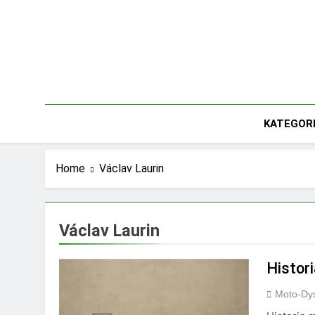
Skip
to
content
KATEGOR
Home
Václav Laurin
Václav Laurin
Histor
Moto-Dys