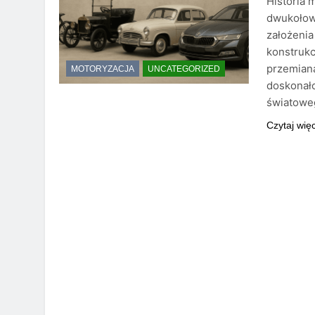
Historia 
dwukołow
założenia
konstrukc
przemiana
MOTORYZACJA
UNCATEGORIZED
doskonało
światoweg
Czytaj wię