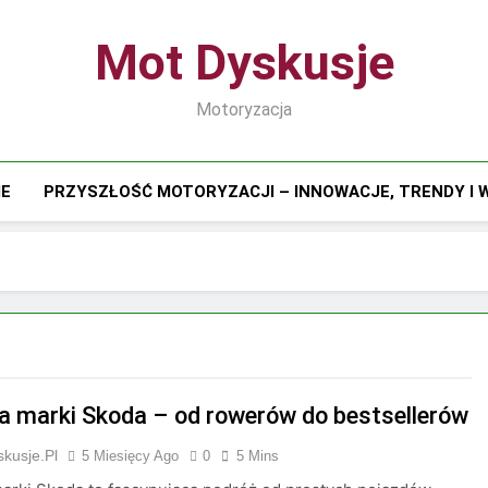
Mot Dyskusje
Motoryzacja
IE
PRZYSZŁOŚĆ MOTORYZACJI – INNOWACJE, TRENDY I
ia marki Skoda – od rowerów do bestsellerów
kusje.pl
5 Miesięcy Ago
0
5 Mins