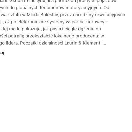
marki Skoda to fascynująca podróż od prostych pojazdów
ych do globalnych fenomenów motoryzacyjnych. Od
 warsztatu w Mladá Boleslav, przez narodziny rewolucyjnych
ji, aż po elektroniczne systemy wsparcia kierowcy –
 tej marki pokazuje, jak pasja i ciągłe dążenie do
ści potrafią przekształcić lokalnego producenta w
o lidera. Początki działalności Laurin & Klement i…
cej