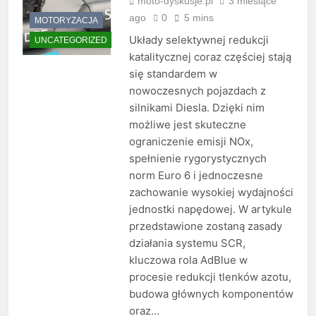
moto-dyskusje.pl
3 miesiące
ago
0
5 mins
MOTORYZACJA
Układy selektywnej redukcji
UNCATEGORIZED
katalitycznej coraz częściej stają
się standardem w
nowoczesnych pojazdach z
silnikami Diesla. Dzięki nim
możliwe jest skuteczne
ograniczenie emisji NOx,
spełnienie rygorystycznych
norm Euro 6 i jednoczesne
zachowanie wysokiej wydajności
jednostki napędowej. W artykule
przedstawione zostaną zasady
działania systemu SCR,
kluczowa rola AdBlue w
procesie redukcji tlenków azotu,
budowa głównych komponentów
oraz…