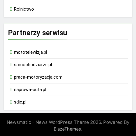
Rolnictwo
Partnerzy serwisu
mototelewizja.pl
samochodziarze.pl
praca-motoryzacja.com
naprawa-auta.pl
sdic.pl
Newsmatic - News WordPress Theme 2026. Powered By
.
BlazeThemes