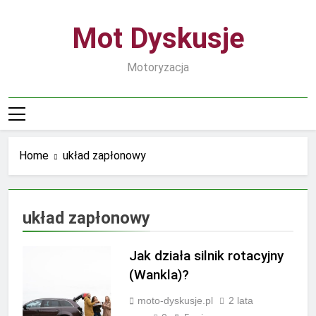
Skip
to
Mot Dyskusje
content
Motoryzacja
Home
układ zapłonowy
układ zapłonowy
Jak działa silnik rotacyjny
(Wankla)?
moto-dyskusje.pl
2 lata