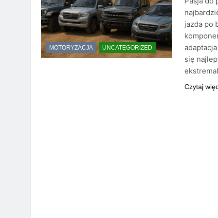
Pasja do
najbardzi
jazda po 
komponent
adaptacj
MOTORYZACJA
UNCATEGORIZED
się najle
ekstremal
Czytaj wię