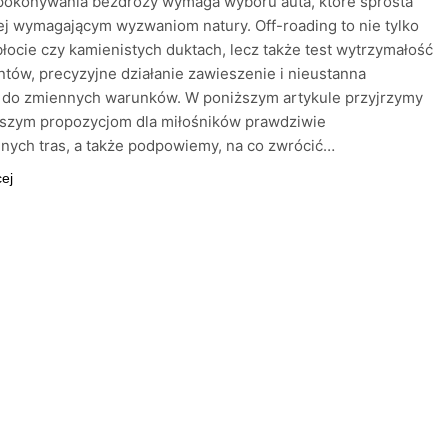
 pokonywania bezdroży wymaga wyboru auta, które sprosta
ej wymagającym wyzwaniom natury. Off-roading to nie tylko
błocie czy kamienistych duktach, lecz także test wytrzymałość
ów, precyzyjne działanie zawieszenie i nieustanna
a do zmiennych warunków. W poniższym artykule przyjrzymy
pszym propozycjom dla miłośników prawdziwie
nych tras, a także podpowiemy, na co zwrócić…
cej