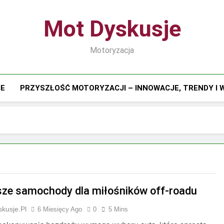
Mot Dyskusje
Motoryzacja
IE
PRZYSZŁOŚĆ MOTORYZACJI – INNOWACJE, TRENDY I
sze samochody dla miłośników off-roadu
kusje.pl
6 Miesięcy Ago
0
5 Mins