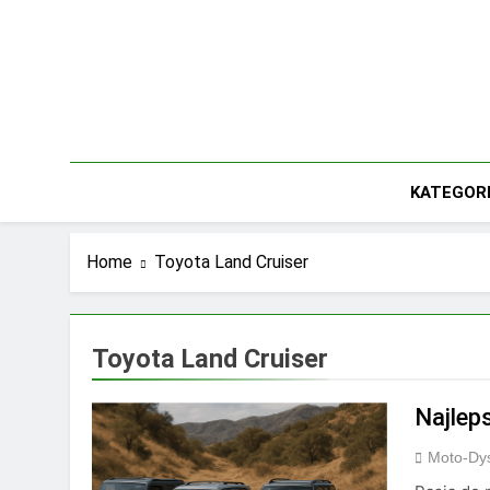
Skip
to
content
KATEGOR
Home
Toyota Land Cruiser
Toyota Land Cruiser
Najlep
Moto-Dys