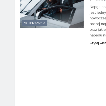
Napęd na 
jest jed
nowoczesn
rodzaj na
MOTORYZACJA
oraz jaki
napędu na
Czytaj wię