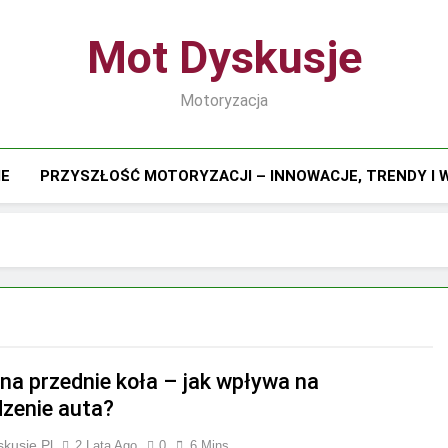
Mot Dyskusje
Motoryzacja
IE
PRZYSZŁOŚĆ MOTORYZACJI – INNOWACJE, TRENDY I
na przednie koła – jak wpływa na
zenie auta?
kusje.pl
2 Lata Ago
0
6 Mins