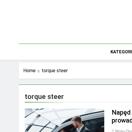
Skip
to
content
KATEGOR
Home
torque steer
torque steer
Napęd 
prowad
Moto-Dys