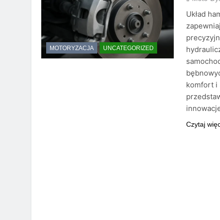
Układ ha
zapewniaj
precyzyj
hydrauli
MOTORYZACJA
UNCATEGORIZED
samochod
bębnowyc
komfort i
przedstaw
innowacj
Czytaj wię