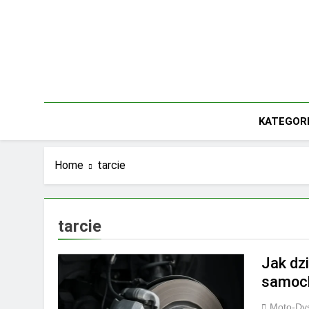
Skip
to
content
KATEGOR
Home
tarcie
tarcie
Jak dz
samoc
Moto-Dys