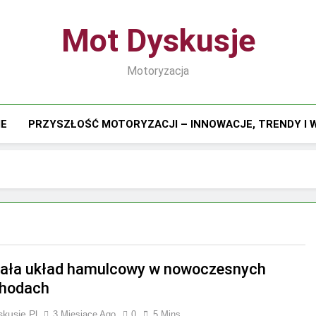
Mot Dyskusje
Motoryzacja
IE
PRZYSZŁOŚĆ MOTORYZACJI – INNOWACJE, TRENDY I
iała układ hamulcowy w nowoczesnych
hodach
kusje.pl
3 Miesiące Ago
0
5 Mins