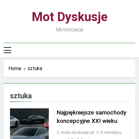
Skip
to
Mot Dyskusje
content
Motoryzacja
Home
sztuka
sztuka
Najpiękniejsze samochody
koncepcyjne XXI wieku
moto-dyskusje.pl
6 miesięcy