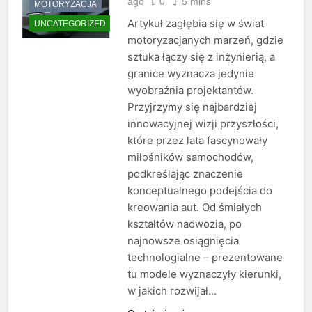
ago
0
5 mins
MOTORYZACJA
Artykuł zagłębia się w świat
UNCATEGORIZED
motoryzacjanych marzeń, gdzie
sztuka łączy się z inżynierią, a
granice wyznacza jedynie
wyobraźnia projektantów.
Przyjrzymy się najbardziej
innowacyjnej wizji przyszłości,
które przez lata fascynowały
miłośników samochodów,
podkreślając znaczenie
konceptualnego podejścia do
kreowania aut. Od śmiałych
kształtów nadwozia, po
najnowsze osiągnięcia
technologialne – prezentowane
tu modele wyznaczyły kierunki,
w jakich rozwijał…