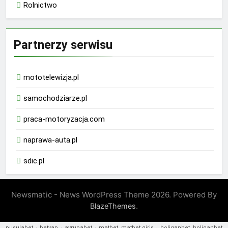
Rolnictwo
Partnerzy serwisu
mototelewizja.pl
samochodziarze.pl
praca-motoryzacja.com
naprawa-auta.pl
sdic.pl
Newsmatic - News WordPress Theme 2026. Powered By
.
BlazeThemes
pusulabet
·
betyap
·
avrupabet
·
matbet, matbet giriş
·
holiganbet, holiganbet