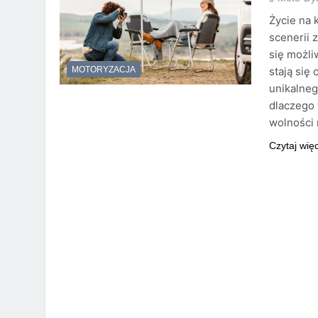
Życie na 
scenerii 
się możl
stają się
MOTORYZACJA
unikalneg
dlaczego
wolności
Czytaj wię