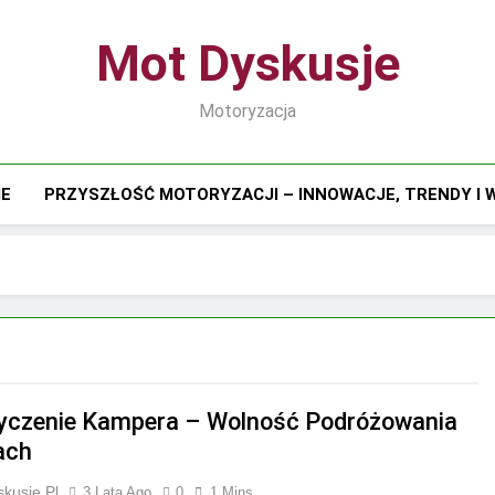
Mot Dyskusje
Motoryzacja
IE
PRZYSZŁOŚĆ MOTORYZACJI – INNOWACJE, TRENDY I
czenie Kampera – Wolność Podróżowania
ach
kusje.pl
3 Lata Ago
0
1 Mins