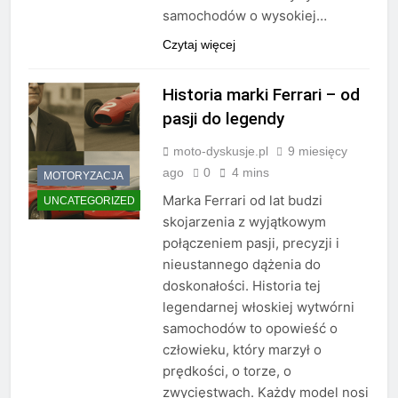
samochodów o wysokiej…
Czytaj więcej
Historia marki Ferrari – od
pasji do legendy
moto-dyskusje.pl
9 miesięcy
ago
0
4 mins
MOTORYZACJA
Marka Ferrari od lat budzi
UNCATEGORIZED
skojarzenia z wyjątkowym
połączeniem pasji, precyzji i
nieustannego dążenia do
doskonałości. Historia tej
legendarnej włoskiej wytwórni
samochodów to opowieść o
człowieku, który marzył o
prędkości, o torze, o
zwycięstwach. Każdy model nosi