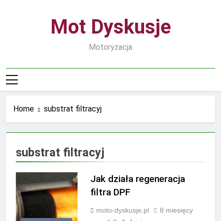
Skip
to
Mot Dyskusje
content
Motoryzacja
Home
substrat filtracyj
substrat filtracyj
Jak działa regeneracja
filtra DPF
moto-dyskusje.pl
8 miesięcy