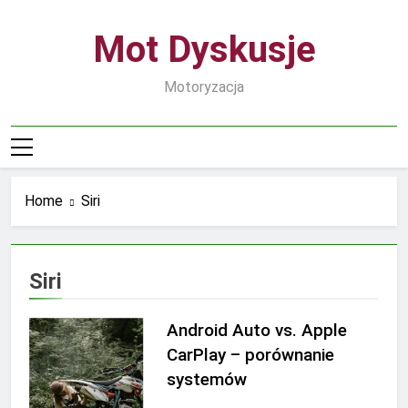
Skip
to
Mot Dyskusje
content
Motoryzacja
Home
Siri
Siri
Android Auto vs. Apple
CarPlay – porównanie
systemów