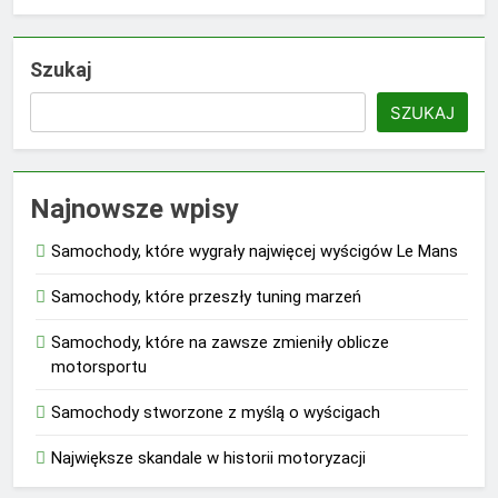
Szukaj
SZUKAJ
Najnowsze wpisy
Samochody, które wygrały najwięcej wyścigów Le Mans
Samochody, które przeszły tuning marzeń
Samochody, które na zawsze zmieniły oblicze
motorsportu
Samochody stworzone z myślą o wyścigach
Największe skandale w historii motoryzacji