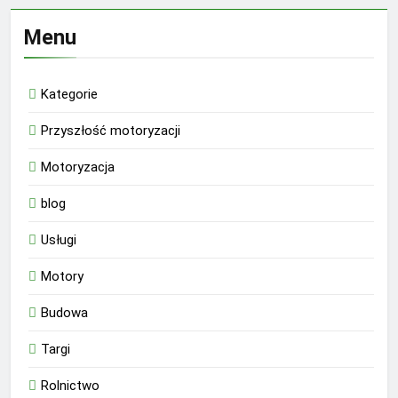
Menu
Kategorie
Przyszłość motoryzacji
Motoryzacja
blog
Usługi
Motory
Budowa
Targi
Rolnictwo