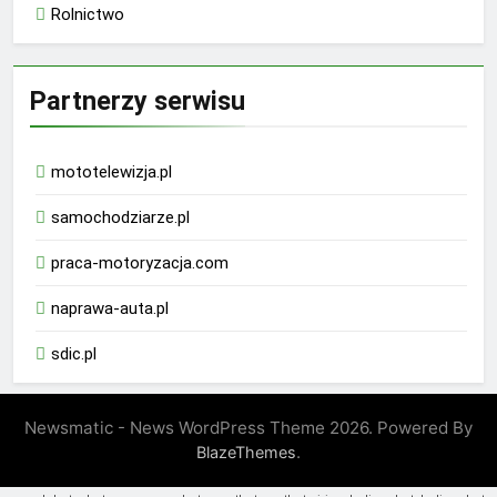
Rolnictwo
Partnerzy serwisu
mototelewizja.pl
samochodziarze.pl
praca-motoryzacja.com
naprawa-auta.pl
sdic.pl
Newsmatic - News WordPress Theme 2026. Powered By
.
BlazeThemes