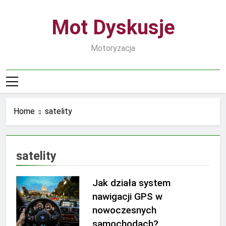
Skip
to
Mot Dyskusje
content
Motoryzacja
Home
satelity
satelity
Jak działa system
nawigacji GPS w
nowoczesnych
samochodach?