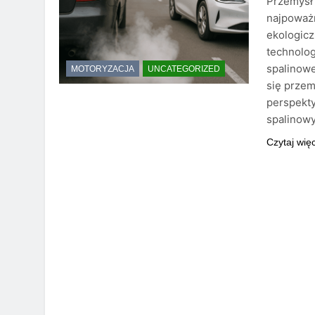
Przemysł 
najpoważ
ekologicz
technolog
spalinowe
MOTORYZACJA
UNCATEGORIZED
się prze
perspekty
spalinow
Czytaj wię