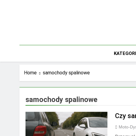
Skip
to
content
KATEGOR
Home
samochody spalinowe
samochody spalinowe
Czy sa
Moto-Dys