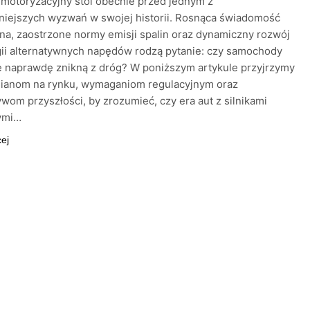
motoryzacyjny stoi obecnie przed jednym z
niejszych wyzwań w swojej historii. Rosnąca świadomość
na, zaostrzone normy emisji spalin oraz dynamiczny rozwój
ii alternatywnych napędów rodzą pytanie: czy samochody
 naprawdę znikną z dróg? W poniższym artykule przyjrzymy
mianom na rynku, wymaganiom regulacyjnym oraz
wom przyszłości, by zrozumieć, czy era aut z silnikami
ymi…
cej