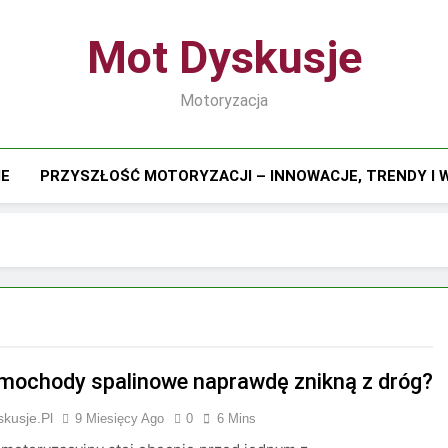
Mot Dyskusje
Motoryzacja
IE
PRZYSZŁOŚĆ MOTORYZACJI – INNOWACJE, TRENDY I
mochody spalinowe naprawdę znikną z dróg?
kusje.pl
9 Miesięcy Ago
0
6 Mins